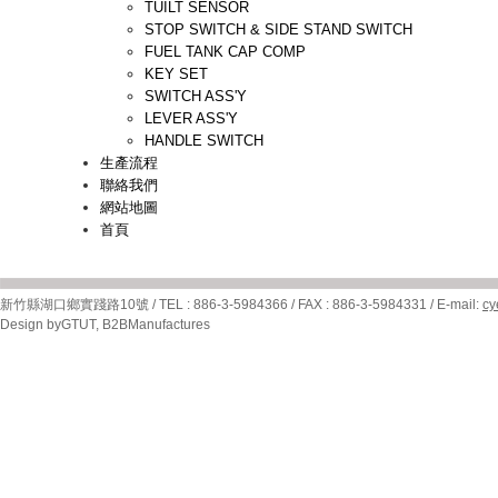
TUILT SENSOR
STOP SWITCH & SIDE STAND SWITCH
FUEL TANK CAP COMP
KEY SET
SWITCH ASS'Y
LEVER ASS'Y
HANDLE SWITCH
生產流程
聯絡我們
網站地圖
首頁
新竹縣湖口鄉實踐路10號 / TEL : 886-3-5984366 / FAX : 886-3-5984331 / E-mail:
cy
Design by
GTUT
,
B2BManufactures